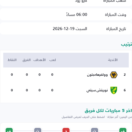
ملعب المباراة
كارو رود
وقت المباراة
06:00 مساءً
تاريخ المباراة
السبت 19-12-2026
ترتيب
الأندية
لعب
الأهداف
الفرق
النقاط
2
وولفرهامبتون
0
0
0
0
6
نوريتش سيتي
0
0
0
0
اخر 5 مباريات لكل فريق
من اليمين: آخر مباراة · اضغط على الحرف لعرض التفاصيل
ف
ت
خ
ت
ف