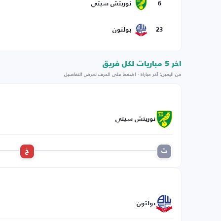
6
نوريتش سيتي
23
بولتون
اخر 5 مباريات لكل فريق
من اليمين: آخر مباراة · اضغط على الحرف لعرض التفاصيل
نوريتش سيتي
ت
خ
بولتون