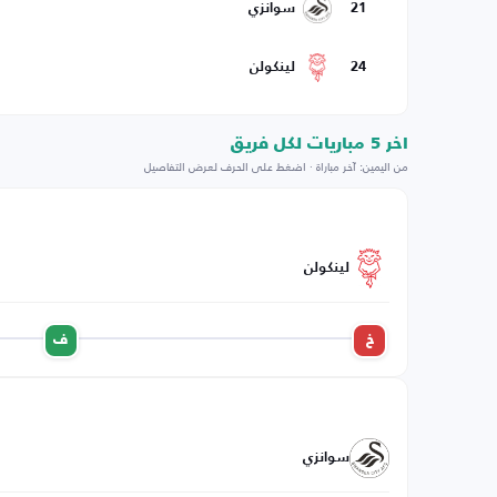
21
سوانزي
24
لينكولن
اخر 5 مباريات لكل فريق
من اليمين: آخر مباراة · اضغط على الحرف لعرض التفاصيل
لينكولن
خ
ف
سوانزي