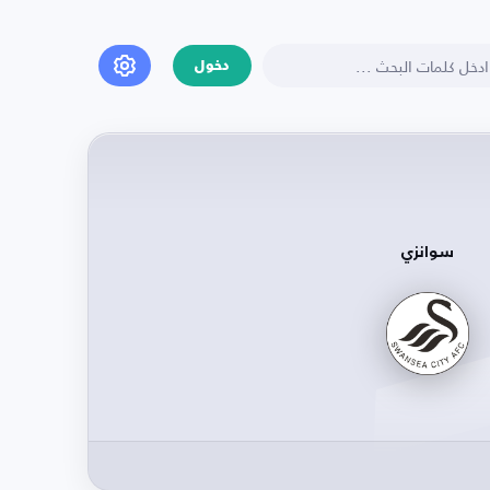
دخول
سوانزي