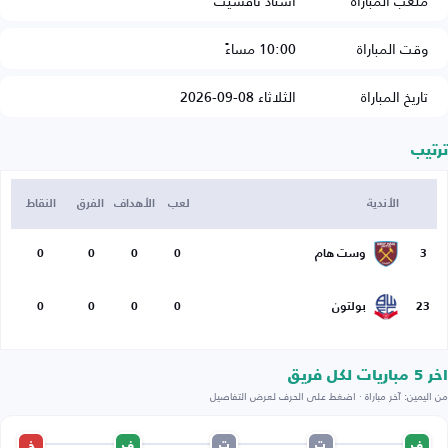
ملعب المباراة
استاد تافشيت
وقت المباراة
10:00 مساءً
تاريخ المباراة
الثلاثاء 08-09-2026
ترتيب
الأندية
لعب
الأهداف
الفرق
النقاط
3
وست هام
0
0
0
0
23
بولتون
0
0
0
0
اخر 5 مباريات لكل فريق
من اليمين: آخر مباراة · اضغط على الحرف لعرض التفاصيل
ف
ت
ت
ف
خ