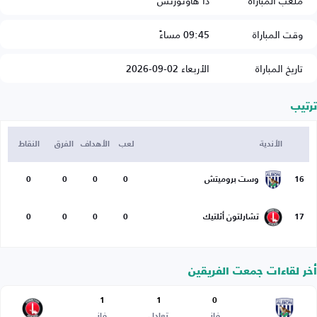
ملعب المباراة
ذا هاوثورنس
وقت المباراة
09:45 مساءً
تاريخ المباراة
الأربعاء 02-09-2026
ترتيب
الأندية
لعب
الأهداف
الفرق
النقاط
16
وست بروميتش
0
0
0
0
17
تشارلتون أثلتيك
0
0
0
0
أخر لقاءات جمعت الفريقين
1
1
0
فاز
تعادل
فاز