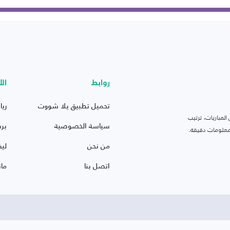
روابط
الأ
تحميل تطبيق يلا شووت
ريا
لمباريات، ترتيب
سياسة الخصوصية
بر
 ومعلومات دقيقة.
من نحن
ليف
اتصل بنا
ما