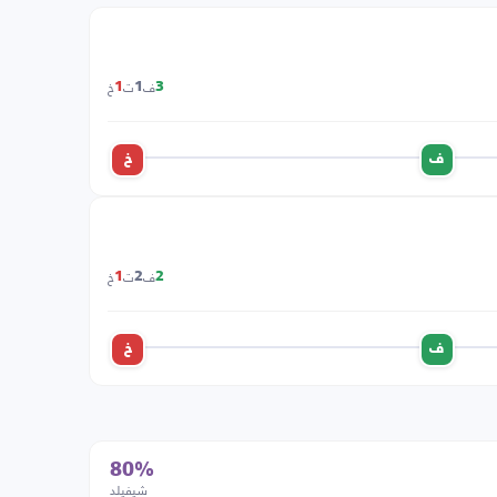
ف
ت
خ
1
1
3
ف
خ
ف
ت
خ
1
2
2
ف
خ
80%
شيفيلد