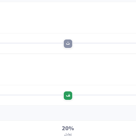
ت
ف
20%
تعادل