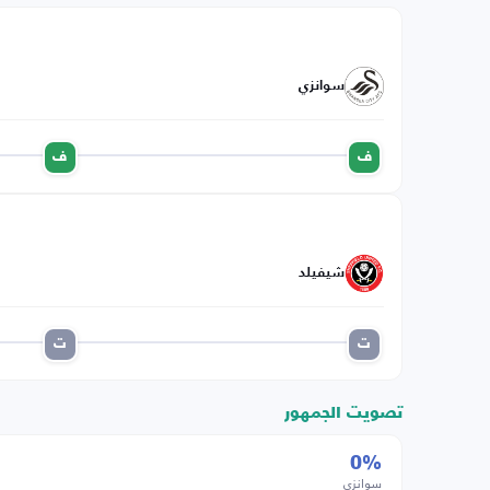
سوانزي
ف
ف
شيفيلد
ت
ت
تصويت الجمهور
0%
سوانزي