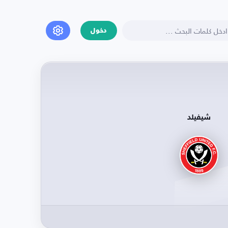
دخول
شيفيلد