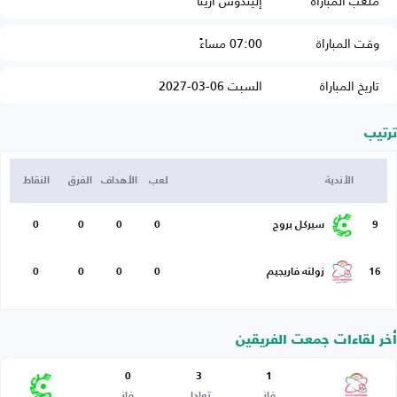
ملعب المباراة
إليندوس أرينا
وقت المباراة
07:00 مساءً
تاريخ المباراة
السبت 06-03-2027
ترتيب
الأندية
لعب
الأهداف
الفرق
النقاط
9
سيركل بروج
0
0
0
0
16
زولته فاريجيم
0
0
0
0
أخر لقاءات جمعت الفريقين
0
3
1
فاز
تعادل
فاز