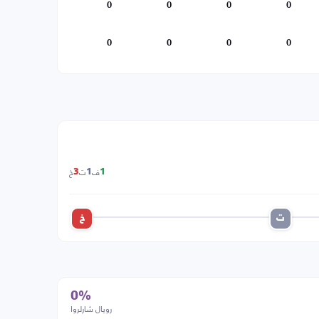
0
0
0
0
0
0
0
0
ف
ت
خ
3
1
1
ت
خ
0%
رويال شارلروا