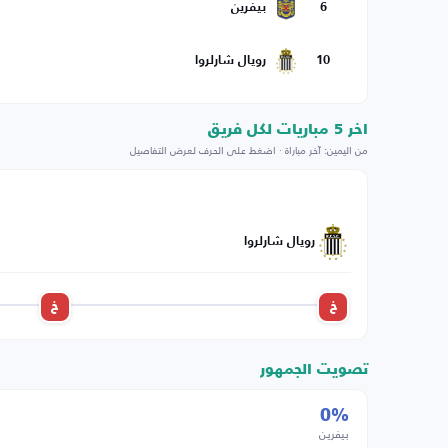
6
بيفرين
10
رويال شارلروا
اخر 5 مباريات لكل فريق
من اليمين: آخر مباراة · اضغط على الحرف لعرض التفاصيل
رويال شارلروا
خ
خ
تصويت الجمهور
0%
بيفرين