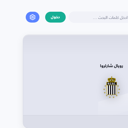
دخول
رويال شارلروا