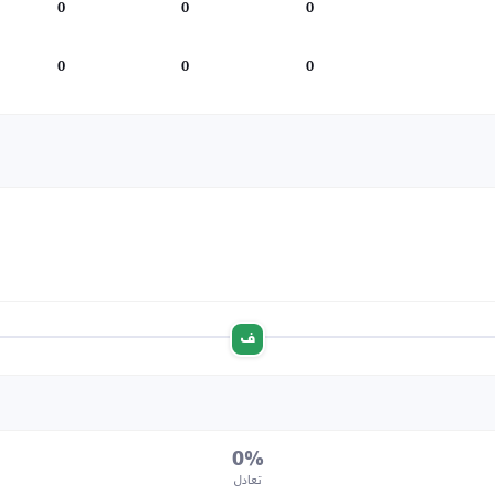
0
0
0
0
0
0
ف
0%
تعادل