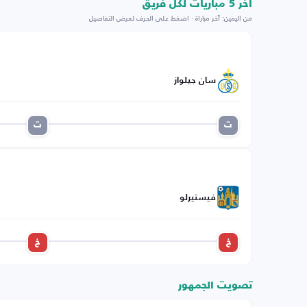
اخر 5 مباريات لكل فريق
من اليمين: آخر مباراة · اضغط على الحرف لعرض التفاصيل
سان جيلواز
ت
ت
فيستيرلو
خ
خ
تصويت الجمهور