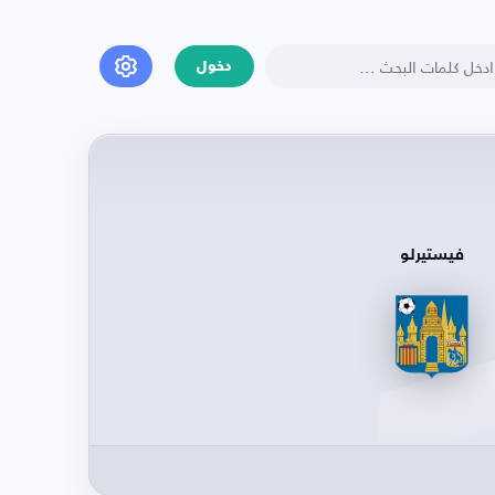
دخول
فيستيرلو