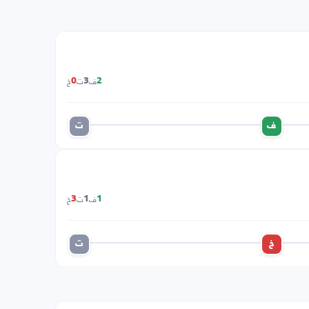
ف
ت
خ
0
3
2
ف
ت
ف
ت
خ
3
1
1
خ
ت