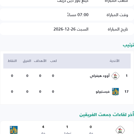
ملعب المباراة
كينغ باور دين دريف
وقت المباراة
07:00 مساءً
تاريخ المباراة
السبت 26-12-2026
ترتيب
الأندية
لعب
الأهداف
الفرق
النقاط
1
أوود هيفرلي
0
0
0
0
17
فيستيرلو
0
0
0
0
أخر لقاءات جمعت الفريقين
4
1
0
فاز
تعادل
فاز