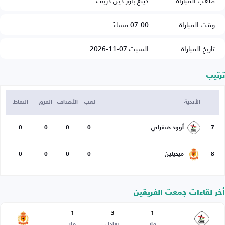
ملعب المباراة
كينغ باور دين دريف
وقت المباراة
07:00 مساءً
تاريخ المباراة
السبت 07-11-2026
ترتيب
الأندية
لعب
الأهداف
الفرق
النقاط
7
أوود هيفرلي
0
0
0
0
8
ميخيلين
0
0
0
0
أخر لقاءات جمعت الفريقين
1
3
1
فاز
تعادل
فاز