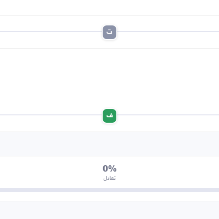
ت
ف
0%
تعادل