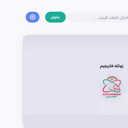
دخول
زولته فاريجيم