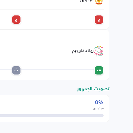
ميخيلين
خ
خ
زولته فاريجيم
ف
ت
تصويت الجمهور
0%
ميخيلين