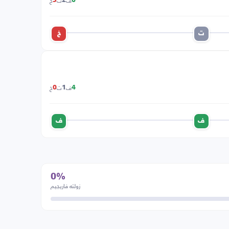
ف
ت
خ
3
2
0
ت
خ
ف
ت
خ
0
1
4
ف
ف
0%
زولته فاريجيم