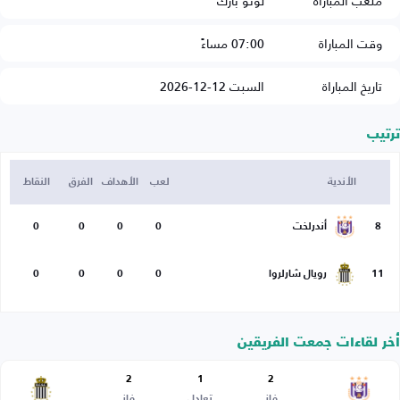
ملعب المباراة
لوتو بارك
وقت المباراة
07:00 مساءً
تاريخ المباراة
السبت 12-12-2026
ترتيب
الأندية
لعب
الأهداف
الفرق
النقاط
8
أندرلخت
0
0
0
0
11
رويال شارلروا
0
0
0
0
أخر لقاءات جمعت الفريقين
2
1
2
فاز
تعادل
فاز