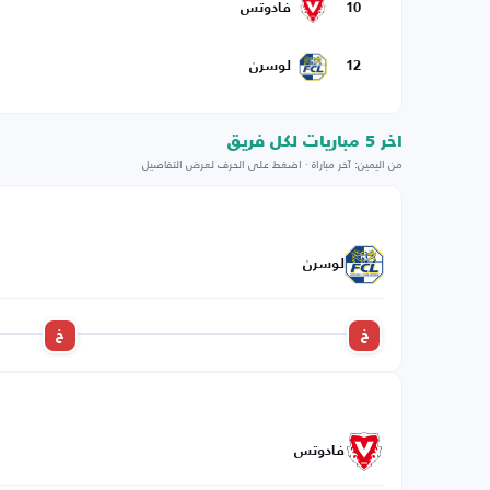
10
فادوتس
12
لوسرن
اخر 5 مباريات لكل فريق
من اليمين: آخر مباراة · اضغط على الحرف لعرض التفاصيل
لوسرن
خ
خ
فادوتس