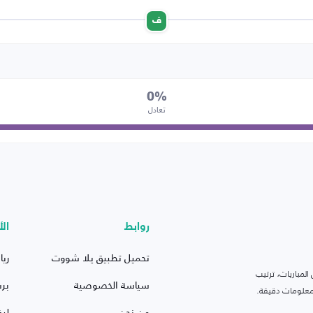
ف
0%
تعادل
روابط
الأ
تحميل تطبيق يلا شووت
ريا
لمباريات، ترتيب
سياسة الخصوصية
بر
 ومعلومات دقيقة.
من نحن
ليف