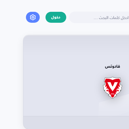
دخول
فادوتس