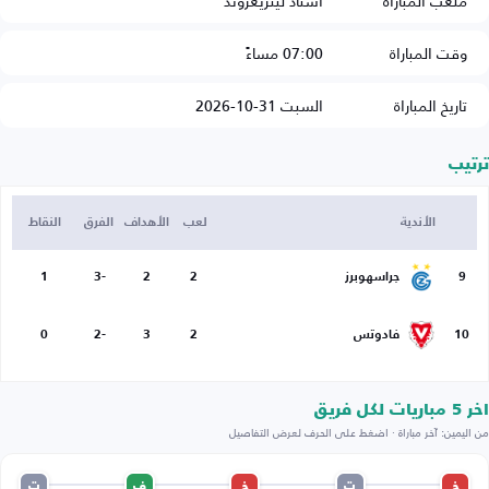
ملعب المباراة
استاد ليتزيغروند
وقت المباراة
07:00 مساءً
تاريخ المباراة
السبت 31-10-2026
ترتيب
الأندية
لعب
الأهداف
الفرق
النقاط
9
جراسهوبرز
2
2
-3
1
10
فادوتس
2
3
-2
0
اخر 5 مباريات لكل فريق
من اليمين: آخر مباراة · اضغط على الحرف لعرض التفاصيل
خ
ت
خ
ف
ت