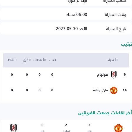
ملعب المباراة
أولد ترافورد
وقت المباراة
06:00 مساءً
تاريخ المباراة
الأحد 30-05-2027
ترتيب
الأندية
لعب
الأهداف
الفرق
النقاط
9
فولهام
0
0
0
0
14
مان يونايتد
0
0
0
0
أخر لقاءات جمعت الفريقين
0
2
3
فاز
تعادل
فاز