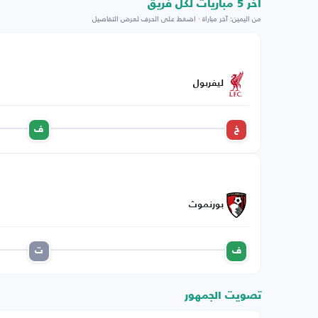
اخر 5 مباريات لكل فريق
من اليمين: آخر مباراة · اضغط على الحرف لعرض التفاصيل
ليفربول
خ
ف
بورنموث
ف
ت
تصويت الجمهور