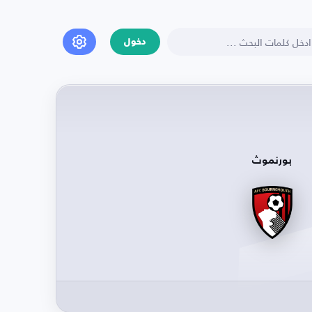
دخول
بورنموث