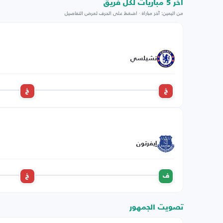
اخر 5 مباريات لكل فريق
من اليمين: آخر مباراة · اضغط على الحرف لعرض التفاصيل
تشيلسي
خ
خ
إيفرتون
ف
خ
تصويت الجمهور