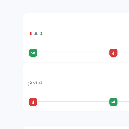
ف
ت
خ
3
0
2
خ
ف
ف
ت
خ
2
1
2
ف
خ