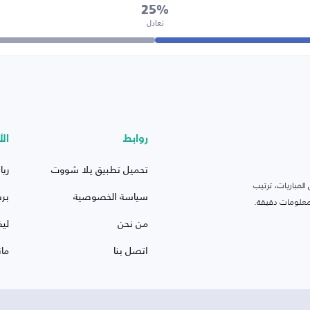
25%
تعادل
روابط
الأ
تحميل تطبيق يلا شووت
ريا
لمباريات، ترتيب
سياسة الخصوصية
بر
 ومعلومات دقيقة.
من نحن
ليف
اتصل بنا
ما