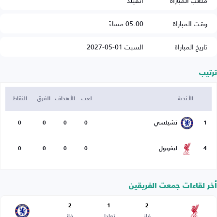
ملعب المباراة
أنفيلد
وقت المباراة
05:00 مساءً
تاريخ المباراة
السبت 01-05-2027
ترتيب
الأندية
لعب
الأهداف
الفرق
النقاط
1
تشيلسي
0
0
0
0
4
ليفربول
0
0
0
0
أخر لقاءات جمعت الفريقين
2
1
2
فاز
تعادل
فاز