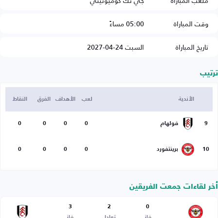
ملعب المباراة
جي تك كوميونيتي
وقت المباراة
05:00 مساءً
تاريخ المباراة
السبت 24-04-2027
ترتيب
الأندية
لعب
الأهداف
الفرق
النقاط
9
فولهام
0
0
0
0
10
برينتفورد
0
0
0
0
أخر لقاءات جمعت الفريقين
3
2
0
فاز
تعادل
فاز