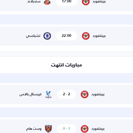
17:00
برينتفورد
سندرلاند
22:00
برينتفورد
تشيلسي
مباريات انتهت
2
-
2
برينتفورد
كريستال بالاس
0
-
3
برينتفورد
وست هام