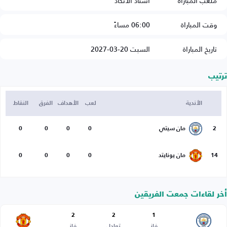
ملعب المباراة
استاد الاتحاد
وقت المباراة
06:00 مساءً
تاريخ المباراة
السبت 20-03-2027
ترتيب
الأندية
لعب
الأهداف
الفرق
النقاط
2
مان سيتي
0
0
0
0
14
مان يونايتد
0
0
0
0
أخر لقاءات جمعت الفريقين
2
2
1
فاز
تعادل
فاز