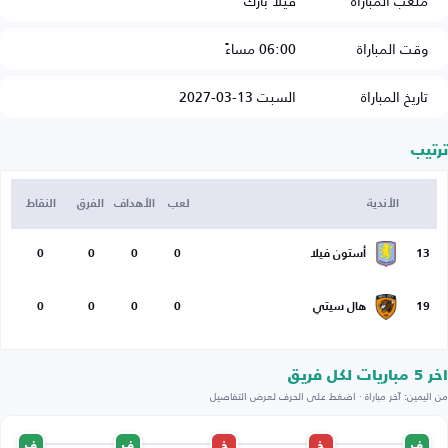
ملعب المباراة
فيلا بارك
وقت المباراة
06:00 مساءً
تاريخ المباراة
السبت 13-03-2027
ترتيب
الأندية
لعب
الأهداف
الفرق
النقاط
13
أستون فيلا
0
0
0
0
19
هال سيتي
0
0
0
0
اخر 5 مباريات لكل فريق
من اليمين: آخر مباراة · اضغط على الحرف لعرض التفاصيل
ف
خ
خ
ف
ف