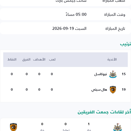
ملعب المباراة
سانت جيمس بارك
وقت المباراة
05:00 مساءً
تاريخ المباراة
السبت 19-09-2026
ترتيب
الأندية
لعب
الأهداف
الفرق
النقاط
15
نيوكاسل
0
0
0
0
19
هال سيتي
0
0
0
0
أخر لقاءات جمعت الفريقين
0
0
1
فاز
تعادل
فاز