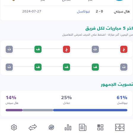
هال سيتي
0 - 2
نيوكاسل
2024-07-27
اخر 5 مباريات لكل فريق
من اليمين: آخر مباراة · اضغط على الحرف لعرض التفاصيل
خ
ت
خ
ف
ت
ت
ف
ف
ف
ت
تصويت الجمهور
14%
25%
61%
نيوكاسل
تعادل
هال سيتي