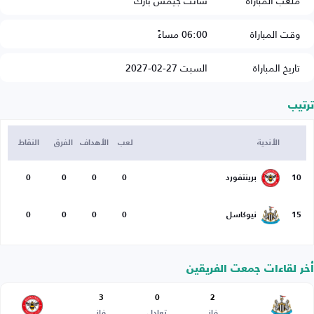
ملعب المباراة
سانت جيمس بارك
وقت المباراة
06:00 مساءً
تاريخ المباراة
السبت 27-02-2027
ترتيب
الأندية
لعب
الأهداف
الفرق
النقاط
10
برينتفورد
0
0
0
0
15
نيوكاسل
0
0
0
0
أخر لقاءات جمعت الفريقين
3
0
2
فاز
تعادل
فاز