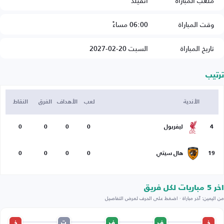
ملعب المباراة
أنفيلد
وقت المباراة
06:00 مساءً
تاريخ المباراة
السبت 20-02-2027
ترتيب
الأندية
لعب
الأهداف
الفرق
النقاط
4
ليفربول
0
0
0
0
19
هال سيتي
0
0
0
0
اخر 5 مباريات لكل فريق
من اليمين: آخر مباراة · اضغط على الحرف لعرض التفاصيل
خ
ف
ف
ت
خ