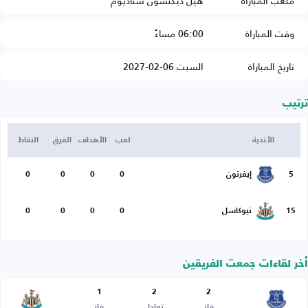
ملعب المباراة
هيل ديكنسون ستاديوم
وقت المباراة
06:00 مساءً
تاريخ المباراة
السبت 06-02-2027
ترتيب
الأندية
لعب
الأهداف
الفرق
النقاط
5
إيفرتون
0
0
0
0
15
نيوكاسل
0
0
0
0
أخر لقاءات جمعت الفريقين
1
2
2
فاز
تعادل
فاز