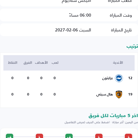
ملعب المباراة
أميكس ستاديوم
وقت المباراة
06:00 مساءً
تاريخ المباراة
السبت 06-02-2027
ترتيب
الأندية
لعب
الأهداف
الفرق
النقاط
12
برايتون
0
0
0
0
19
هال سيتي
0
0
0
0
اخر 5 مباريات لكل فريق
من اليمين: آخر مباراة · اضغط على الحرف لعرض التفاصيل
خ
خ
ف
خ
ف