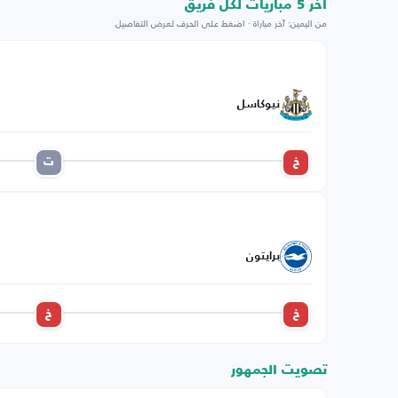
اخر 5 مباريات لكل فريق
من اليمين: آخر مباراة · اضغط على الحرف لعرض التفاصيل
نيوكاسل
خ
ت
برايتون
خ
خ
تصويت الجمهور