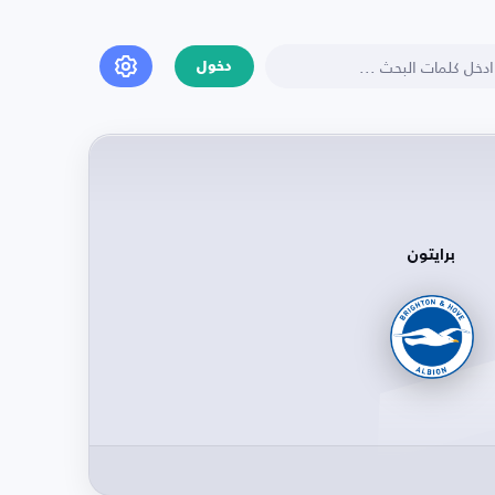
دخول
برايتون