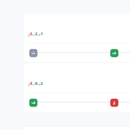
ف
ت
خ
2
2
1
ف
ت
ف
ت
خ
3
0
2
خ
ف