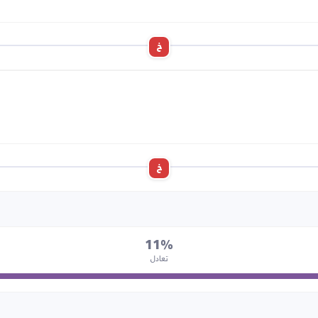
خ
خ
11%
تعادل