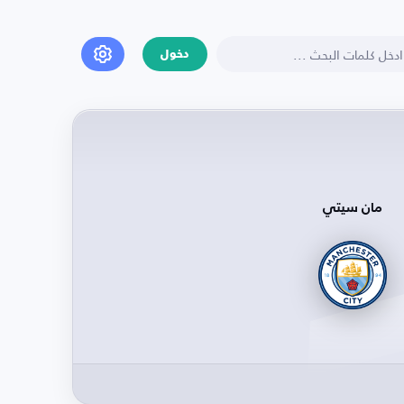
دخول
مان سيتي