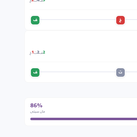
ف
ت
خ
2
0
3
خ
ف
ف
ت
خ
1
2
2
ت
ف
86%
مان سيتي