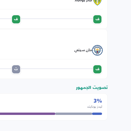
ليدز يونايتد
ف
ف
مان سيتي
ف
ت
تصويت الجمهور
3%
ليدز يونايتد