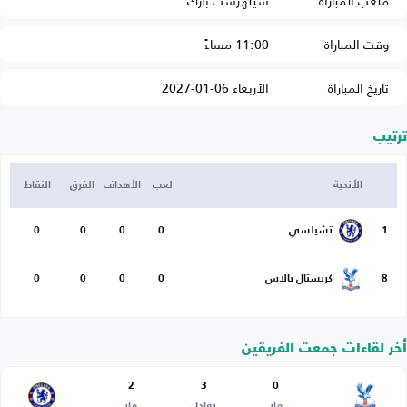
ملعب المباراة
سيلهرست بارك
وقت المباراة
11:00 مساءً
تاريخ المباراة
الأربعاء 06-01-2027
ترتيب
الأندية
لعب
الأهداف
الفرق
النقاط
1
تشيلسي
0
0
0
0
8
كريستال بالاس
0
0
0
0
أخر لقاءات جمعت الفريقين
2
3
0
فاز
تعادل
فاز