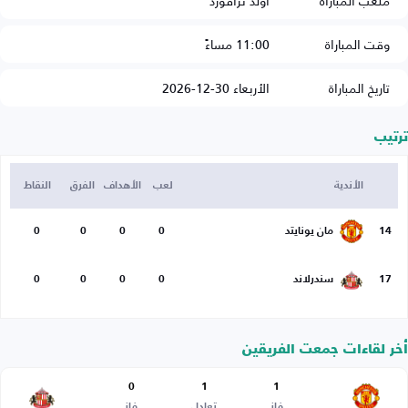
ملعب المباراة
أولد ترافورد
وقت المباراة
11:00 مساءً
تاريخ المباراة
الأربعاء 30-12-2026
ترتيب
الأندية
لعب
الأهداف
الفرق
النقاط
14
مان يونايتد
0
0
0
0
17
سندرلاند
0
0
0
0
أخر لقاءات جمعت الفريقين
0
1
1
فاز
تعادل
فاز