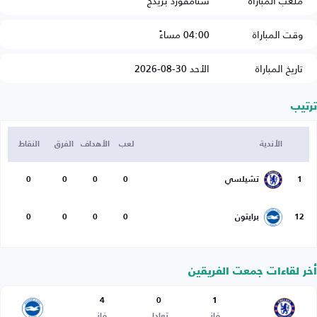
ملعب المباراة
ستامفورد بريدج
وقت المباراة
04:00 مساءً
تاريخ المباراة
الأحد 30-08-2026
ترتيب
الأندية
لعب
الأهداف
الفرق
النقاط
1
تشيلسي
0
0
0
0
12
برايتون
0
0
0
0
أخر لقاءات جمعت الفريقين
4
0
1
فاز
تعادل
فاز