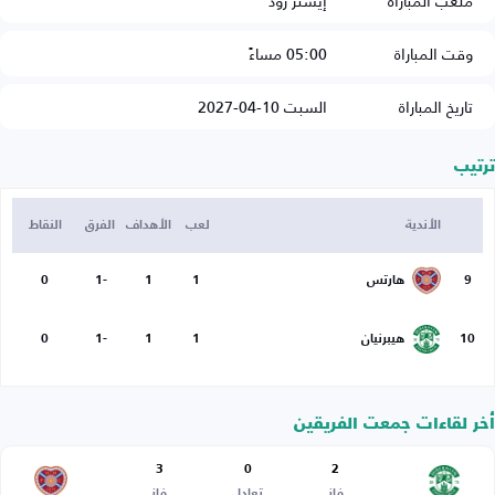
ملعب المباراة
إيستر رود
وقت المباراة
05:00 مساءً
تاريخ المباراة
السبت 10-04-2027
ترتيب
الأندية
لعب
الأهداف
الفرق
النقاط
9
هارتس
1
1
-1
0
10
هيبرنيان
1
1
-1
0
أخر لقاءات جمعت الفريقين
3
0
2
فاز
تعادل
فاز