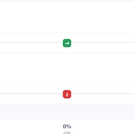
ف
خ
0%
تعادل