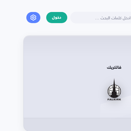
دخول
فالكريك