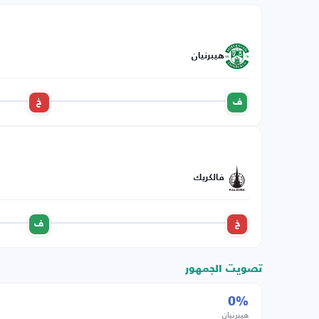
هيبرنيان
ف
خ
فالكريك
خ
ف
تصويت الجمهور
0%
هيبرنيان