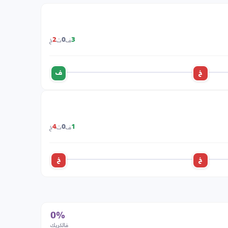
ف
ت
خ
2
0
3
خ
ف
ف
ت
خ
4
0
1
خ
خ
0%
فالكريك