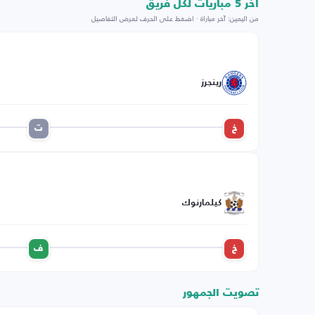
اخر 5 مباريات لكل فريق
من اليمين: آخر مباراة · اضغط على الحرف لعرض التفاصيل
رينجرز
خ
ت
كيلمارنوك
خ
ف
تصويت الجمهور