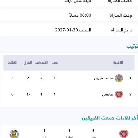
ملعب المباراة
تاينكاستل بارك
وقت المباراة
06:00 مساءً
تاريخ المباراة
السبت 30-01-2027
ترتيب
الأندية
لعب
الأهداف
الفرق
النقاط
1
سانت ميرين
1
2
2
3
9
هارتس
1
1
-1
0
أخر لقاءات جمعت الفريقين
1
1
3
فاز
تعادل
فاز