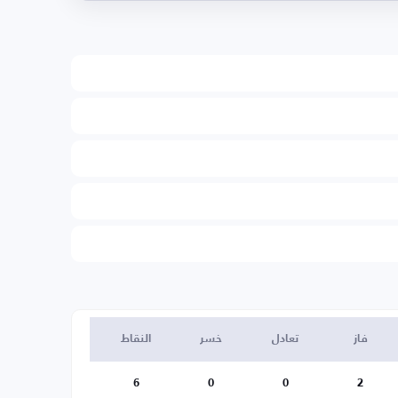
فاز
تعادل
خسر
النقاط
6
0
0
2