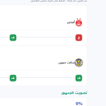
من اليمين: آخر مباراة · اضغط على الحرف لعرض التفاصيل
أبردين
خ
ف
سانت ميرين
ف
ف
تصويت الجمهور
0%