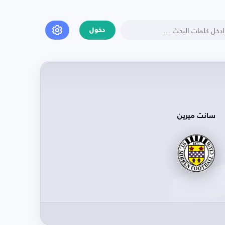
دخول
سانت ميرين