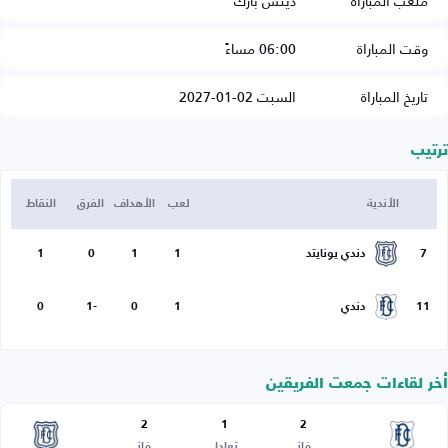
ملعب المباراة
دينس بارك
وقت المباراة
06:00 مساءً
تاريخ المباراة
السبت 02-01-2027
ترتيب
الأندية
لعب
الأهداف
الفرق
النقاط
7
دندي يونايتد
1
1
0
1
11
دندي
1
0
-1
0
أخر لقاءات جمعت الفريقين
2
1
2
فاز
تعادل
فاز