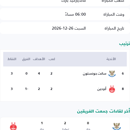
ملعب المباراة
ماكديارميد بارك
وقت المباراة
06:00 مساءً
تاريخ المباراة
السبت 26-12-2026
ترتيب
الأندية
لعب
الأهداف
الفرق
النقاط
6
سانت جونستون
2
4
0
3
8
أبردين
2
2
-1
3
أخر لقاءات جمعت الفريقين
1
2
0
فاز
تعادل
فاز