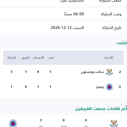
ملعب المباراة
ماكديارميد بارك
وقت المباراة
06:00 مساءً
تاريخ المباراة
السبت 12-12-2026
ترتيب
الأندية
لعب
الأهداف
الفرق
النقاط
2
سانت جونستون
1
4
1
3
6
رينجرز
1
1
0
1
أخر لقاءات جمعت الفريقين
3
0
0
فاز
تعادل
فاز