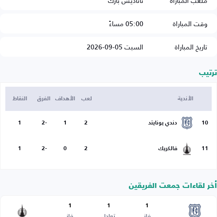
ملعب المباراة
تاناديس بارك
وقت المباراة
05:00 مساءً
تاريخ المباراة
السبت 05-09-2026
ترتيب
الأندية
لعب
الأهداف
الفرق
النقاط
10
دندي يونايتد
2
1
-2
1
11
فالكريك
2
0
-2
1
أخر لقاءات جمعت الفريقين
1
1
1
فاز
تعادل
فاز