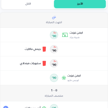
الأبرز
الكل
انتهت المباراة
كيفن نيزبت
+5
ضربة جزاء
90’
+3
جيمي ماكارت
90’
+3
ستيورات فيندلاي
90’
كيفن نيزبت
90’
لويس مايو
0 - 1
منتصف المباراة