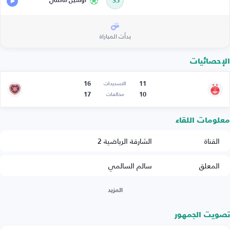
35’
أوسين ماكنتي
بدأت المباراة
الإحصائيات
16
11
التسديدات
17
10
مخالفات
معلومات اللقاء
القناة
الشارقة الرياضية 2
المعلق
سالم السالمي
المزيد
تصويت الجمهور