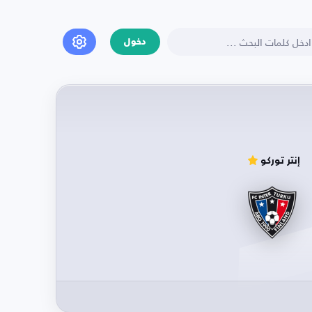
دخول
إنتر توركو