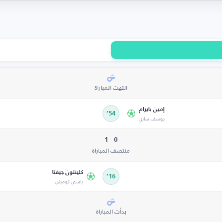
انتهت المباراة
إمين بايرام
54’
يوسف ساري
0 - 1
منتصف المباراة
كلينتون جيفتا
16’
ياسي تومينن
بدأت المباراة