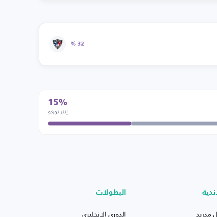
32 %
15%
إنتر توركو
ندية
البطولات
ل مدريد
الدوري الإنجليزي