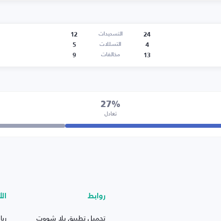
12
24
التسديدات
5
4
التسللات
9
13
مخالفات
27%
تعادل
روابط
الأ
تحميل تطبيق يلا شووت
ريا