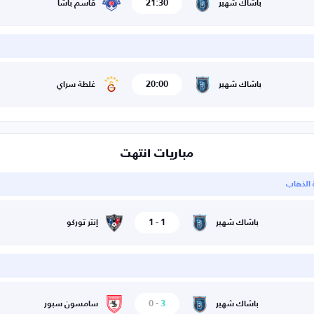
21:30
باشاك شهير
قاسم باشا
20:00
باشاك شهير
غلطة سراي
مباريات انتهت
ة الذهاب
1
-
1
باشاك شهير
إنتر توركو
0
-
3
باشاك شهير
سامسون سبور