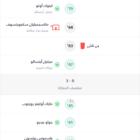
اينوك أوتو
79’
ميكيل أينسالو
ماكسيميليان سكفورتسوف
64’
ضربة جزاء ضائعة
بن ناش
63’
ميكيل أينسالو
47’
بوباكار تامبيدو
0 - 3
منتصف المباراة
+1
مارك أوليفر روزنوب
45’
41’
جواو بيدرو
راسموس بيتسون