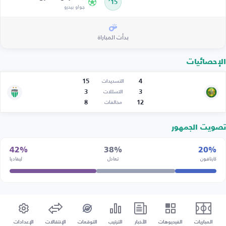
15’
جواو بيدرو
بدأت المباراة
الإحصائيات
15
4
التسديدات
3
3
التسللات
8
12
مخالفات
تصويت الجمهور
42%
38%
20%
كارنافون
تعادل
ليفاديا
المباريات
الفيديوهات
الأخبار
الترتيب
التوقعات
الإنتقالات
الإعدادات