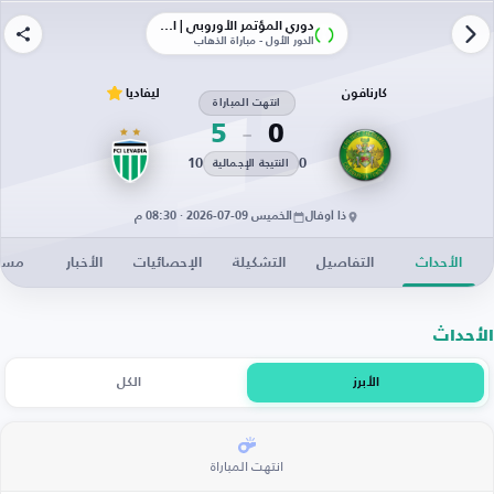
دوري المؤتمر الأوروبي | الأدوار الإقصائية
الدور الأول - مباراة الذهاب
كارنافون
ليفاديا
انتهت المباراة
5
0
10
0
النتيجة الإجمالية
ذا أوفال
الخميس 09-07-2026 · 08:30 م
الأحداث
التفاصيل
التشكيلة
الإحصائيات
الأخبار
مساح
الأحداث
الأبرز
الكل
انتهت المباراة