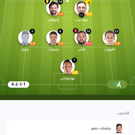
14
8
5.6
6.0
جوسيت
إدواردز
3
4
16
23
5.8
5.8
4.3
5.8
ماريوت
ناش
بيجوت
جونز
1
6.0
روبيرتس
4-2-3-1
المدرب
ريتشارد ديفيز