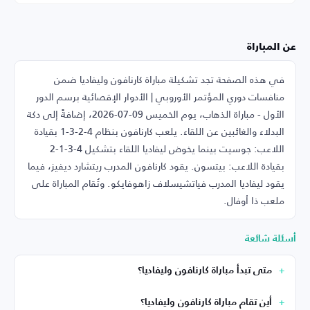
عن المباراة
في هذه الصفحة تجد تشكيلة مباراة كارنافون وليفاديا ضمن
منافسات دوري المؤتمر الأوروبي | الأدوار الإقصائية برسم الدور
الأول - مباراة الذهاب، يوم الخميس 09-07-2026، إضافةً إلى دكة
البدلاء والغائبين عن اللقاء. يلعب كارنافون بنظام 4-2-3-1 بقيادة
اللاعب: جوسيت بينما يخوض ليفاديا اللقاء بتشكيل 4-3-1-2
بقيادة اللاعب: بيتسون. يقود كارنافون المدرب ريتشارد ديفيز، فيما
يقود ليفاديا المدرب فياتشيسلاف زاهوفايكو. وتُقام المباراة على
ملعب ذا أوفال.
أسئلة شائعة
متى تبدأ مباراة كارنافون وليفاديا؟
أين تقام مباراة كارنافون وليفاديا؟