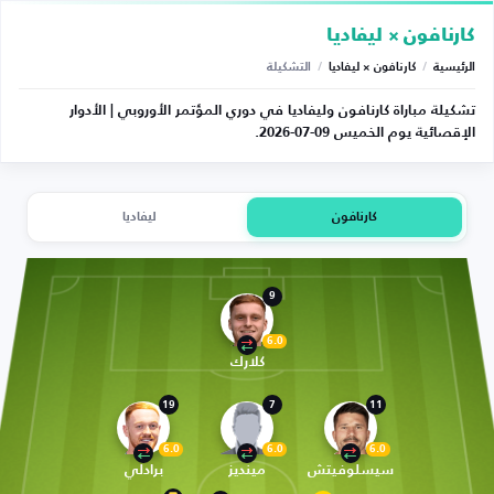
كارنافون × ليفاديا
الرئيسية
/
كارنافون × ليفاديا
/
التشكيلة
تشكيلة مباراة كارنافون وليفاديا في دوري المؤتمر الأوروبي | الأدوار
الإقصائية يوم الخميس 09-07-2026.
كارنافون
ليفاديا
9
6.0
كلارك
19
7
11
6.0
6.0
6.0
سيسلوفيتش
مينديز
برادلي