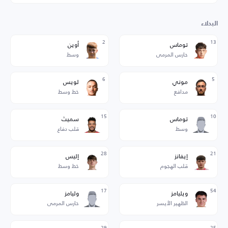
البدلاء
2
13
توماس
أوين
حارس المرمى
وسط
6
5
موني
لويس
مدافع
خط وسط
15
10
توماس
سميث
وسط
قلب دفاع
28
21
إيفانز
إليس
قلب الهجوم
خط وسط
17
54
ويليامز
وليامز
الظهير الأيسر
حارس المرمى
29
25