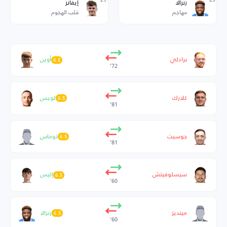
زنزالا
إيفانز
مهاجم
قلب الهجوم
برادلي
أوين
6.5
72’
كلارك
لويس
6.5
81’
جوسيت
توماس
6.5
81’
سيسلوفيتش
إليس
6.5
60’
مينديز
زنزالا
6.5
60’