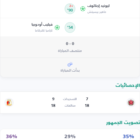
ليونيد إجناتوف
+2
ماهير بيسيتش
90’
فيليب أودوبيا
54’
كابامبا كالاباتاما
0 - 0
منتصف المباراة
بدأت المباراة
الإحصائيات
9
7
التسديدات
18
18
مخالفات
تصويت الجمهور
36%
29%
35%