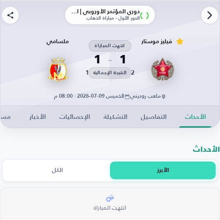
دوري المؤتمر الأوروبي | الأدوار الإقصائية
الدور الأول - مباراة الذهاب
فيليز موستار
ملسامي
انتهت المباراة
1
1
1
2
النتيجة الإجمالية
ملعب روديني
الخميس 09-07-2026 · 08:00 م
الأحداث
التفاصيل
التشكيلة
الإحصائيات
الأخبار
مساح
الأحداث
الأبرز
الكل
انتهت المباراة