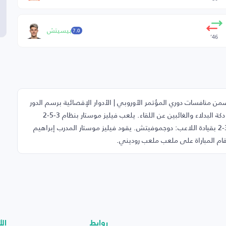
بيسيتش
7.0
46’
 منافسات دوري المؤتمر الأوروبي | الأدوار الإقصائية برسم الدور
الأول - مباراة الذهاب، يوم الخميس 09-07-2026، إضافةً إلى دكة البدلاء والغائبين عن اللقاء. يلعب فيليز موستار بنظام 3-5-2
بقيادة اللاعب: حركاك بينما يخوض ملسامي اللقاء بتشكيل 5-3-2 بقيادة اللاعب: دوجموفيتش. يقود فيليز موستار المدرب إبراهيم
م المباراة على ملعب ملعب روديني.
روابط
الأ