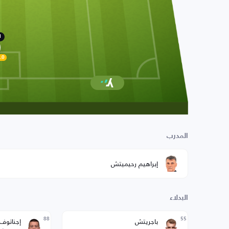
1
.0
المدرب
إبراهيم رحيميتش
البدلاء
88
55
باجريتش
إجناتوف