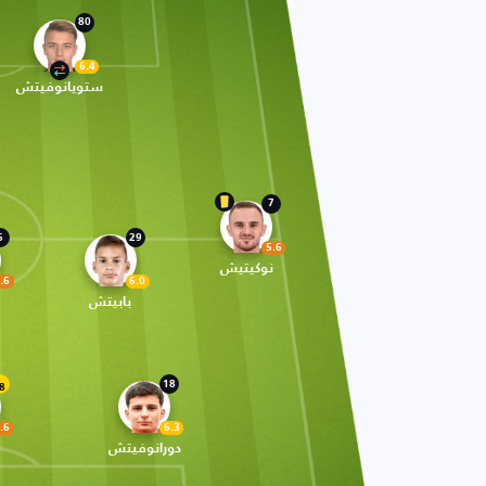
80
6.4
ستويانوفيتش
7
6
29
5.6
نوكيتيش
.6
6.0
بابيتش
18
8
.6
6.3
دورانوفيتش