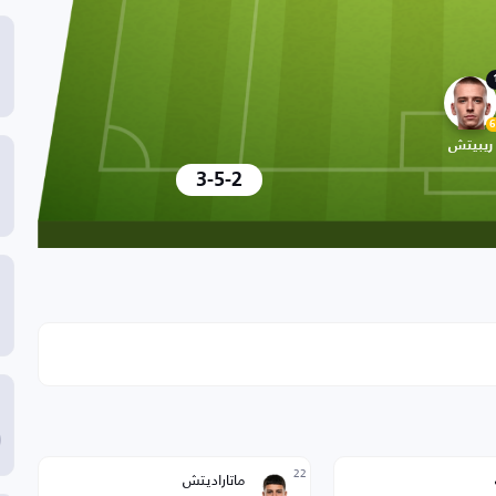
6
ريبيتش
3-5-2
22
ماتاراديتش