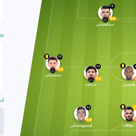
9
6.4
سباهيتش
رو
11
17
6.0
ميسيتش
6.4
5
رافيدين
شحادة
آخ
13
6.3
5
حركاك
أوميروفيتش