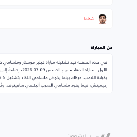
شحادة
عن المباراة
في هذه الصفحة تجد تشكيلة مباراة فيليز موستار وملسامي ضمن
رحيميتش، فيما يقود ملسامي المدرب أليكسي سافينوف. وتُقا