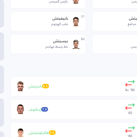
يمن
حارس المرمى
21
يتش
باييفيتش
مدافع
قلب الهجوم
83
بيسيتش
أيمن
خط وسط مهاجم
باجريتش
6.5
90’ +4
إجناتوف
7.4
65’
هاليلوفيتش
6.5
80’