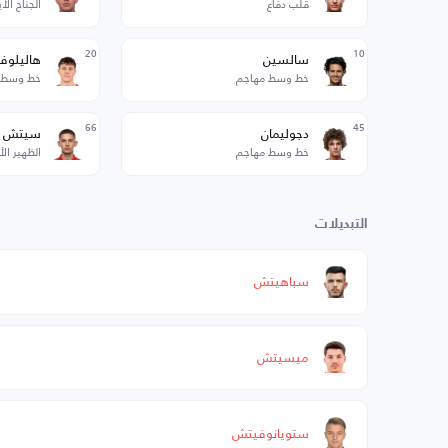
قلب دفاع
الجناح الأ
20
10
سالسين
هاليلوف
خط وسط مهاجم
خط وسط 
66
45
دجوليمان
سيتش
خط وسط مهاجم
الظهير ال
التبديلات
سباهيتش
ميسيتش
ستويانوفيتش