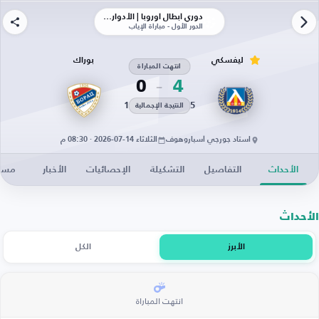
دوري أبطال أوروبا | الأدوار الإقصائية
الدور الأول - مباراة الإياب
ليفسكي
بوراك
انتهت المباراة
0
4
1
5
النتيجة الإجمالية
استاد جورجي أسباروهوف
الثلاثاء 14-07-2026 · 08:30 م
الأحداث
التفاصيل
التشكيلة
الإحصائيات
الأخبار
مساح
الأحداث
الأبرز
الكل
انتهت المباراة