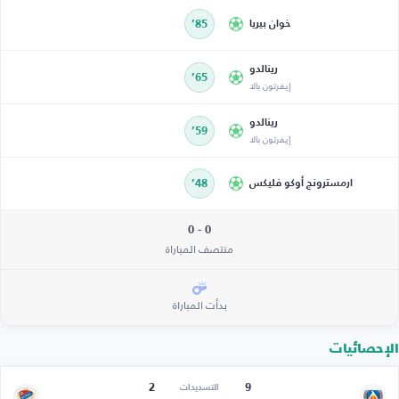
خوان بيريا
85’
رينالدو
65’
إيفرتون بالا
رينالدو
59’
إيفرتون بالا
ارمسترونج أوكو فليكس
48’
0 - 0
منتصف المباراة
بدأت المباراة
الإحصائيات
2
9
التسديدات